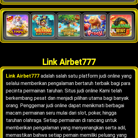
Link Airbet777
Link Airbet777
adalah salah satu platform judi online yang
selalui memberikan pengalaman bertaruh terbaik bagi para
pecinta permainan taruhan. Situs judi online Kami telah
berkembang pesat dan menjadi pilihan utama bagi banyak
orang. Penggemar judi online dapat menikmati berbagai
macam permainan seru mulai dari slot, poker, hingga
taruhan olahraga. Setiap permainan di rancang untuk
memberikan pengalaman yang menyenangkan serta adil,
memastikan bahwa setiap pemain memiliki peluang yang