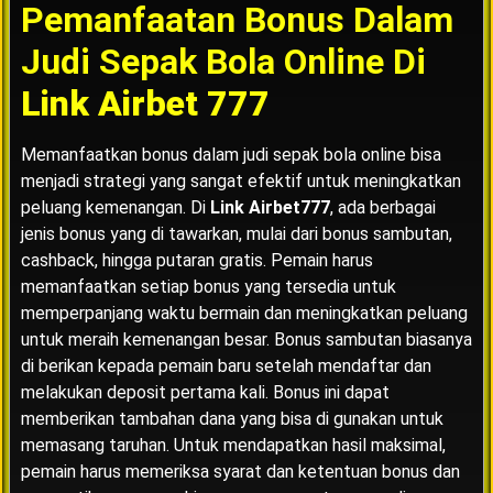
Pemanfaatan Bonus Dalam
Judi Sepak Bola Online Di
Link Airbet 777
Memanfaatkan bonus dalam judi sepak bola online bisa
menjadi strategi yang sangat efektif untuk meningkatkan
peluang kemenangan. Di
Link Airbet777
, ada berbagai
jenis bonus yang di tawarkan, mulai dari bonus sambutan,
cashback, hingga putaran gratis. Pemain harus
memanfaatkan setiap bonus yang tersedia untuk
memperpanjang waktu bermain dan meningkatkan peluang
untuk meraih kemenangan besar. Bonus sambutan biasanya
di berikan kepada pemain baru setelah mendaftar dan
melakukan deposit pertama kali. Bonus ini dapat
memberikan tambahan dana yang bisa di gunakan untuk
memasang taruhan. Untuk mendapatkan hasil maksimal,
pemain harus memeriksa syarat dan ketentuan bonus dan