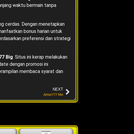
anjang waktu bermain tanpa
ang cerdas. Dengan menetapkan
anfaatkan bonus harian untuk
erdasarkan preferensi dan strategi
77 Big
. Situs ini kerap melakukan
ate dengan promosi ini
erampilan membaca syarat dan
NEXT
Airbet777 Min