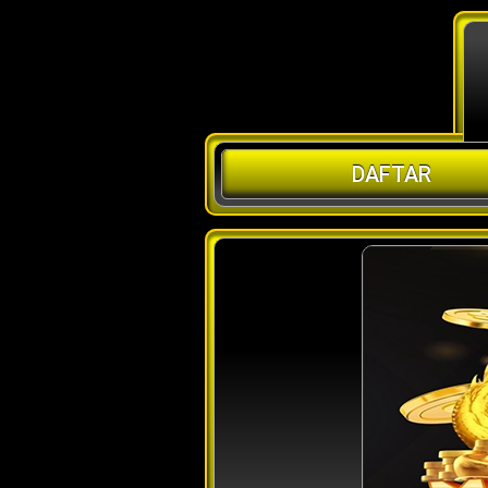
DAFTAR