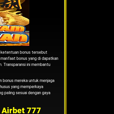
 ketentuan bonus tersebut
 manfaat bonus yang di dapatkan
n. Transparansi ini membantu
an bonus mereka untuk menjaga
 khusus yang memperkaya
g paling sesuai dengan gaya
i
Airbet 777