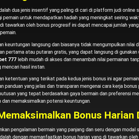
lah dua jenis insentif yang paling di cari di platform judi online 
i pemain untuk mendapatkan hadiah yang meningkat seiring wakt
 di tawarkan oleh bonus progresif ini dapat mencapai jumlah y
 pemain.
n keuntungan langsung dan biasanya tidak mengumpulkan nilai da
n pertama atau putaran gratis, yang dapat langsung di gunakan
bet 777
lebih mudah di akses dan menambah nilai permainan ta
mencari hasil instan.
n ketentuan yang terikat pada kedua jenis bonus ini agar pema
 panduan yang jelas dan transparan mengenai cara kerja bonus 
usan yang tepat berdasarkan gaya bermain dan preferensi mer
 dan memaksimalkan potensi keuntungan.
f Memaksimalkan Bonus Harian 
inkan pengalaman bermain yang panjang dan seru dengan modal s
 adalah dengan memanfaatkan bonus harian yang di tawarkan ole