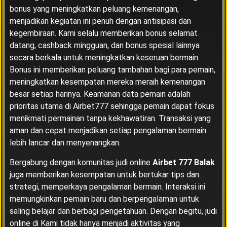
bonus yang meningkatkan peluang kemenangan,
menjadikan kegiatan ini penuh dengan antisipasi dan
kegembiraan. Kami selalu memberikan bonus selamat
datang, cashback mingguan, dan bonus spesial lainnya
secara berkala untuk meningkatkan keseruan bermain.
Bonus ini memberikan peluang tambahan bagi para pemain,
meningkatkan kesempatan mereka meraih kemenangan
besar setiap harinya.
Keamanan data pemain adalah
prioritas utama di Airbet777 sehingga pemain dapat fokus
menikmati permainan tanpa kekhawatiran. Transaksi yang
aman dan cepat menjadikan setiap pengalaman bermain
lebih lancar dan menyenangkan.
Bergabung dengan komunitas judi online
Airbet 777 Balak
juga memberikan kesempatan untuk bertukar tips dan
strategi, memperkaya pengalaman bermain. Interaksi ini
memungkinkan pemain baru dan berpengalaman untuk
saling belajar dan berbagi pengetahuan. Dengan begitu, judi
online di Kami tidak hanya menjadi aktivitas yang