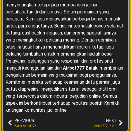
menyenangkan tetapi juga membangun jalinan
persahabatan di dunia maya.
Selain permainan yang
beragam, Kami juga menawarkan berbagai bonus menarik
untuk para anggotanya. Bonus ini termasuk bonus selamat
datang, cashback mingguan, dan promo spesial lainnya
yang meningkatkan peluang menang. Dengan demikian,
situs ini tidak hanya menghadirkan hiburan, tetapi juga
peluang tambahan untuk memenangkan hadiah besar.
Pelayanan pelanggan yang responsif dan profesional
menjadi keunggulan lain dari
Airbet777 Balak
, memberikan
pengalaman bermain yang maksimal bagi penggunanya.
Komitmen mereka terhadap keamanan data pemain juga
patut diapresiasi, menjadikan situs ini sebagai platform
yang terpercaya dalam industri perjudian online. Semua
aspek ini berkontribusi terhadap reputasi positif Kami di
kalangan komunitas judi online.
PREVIOUS
NEXT
Balak Airbet777
Airbet777 Pulsa