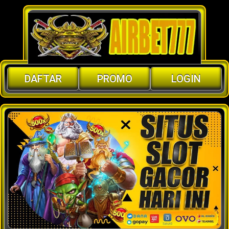
DAFTAR
PROMO
LOGIN