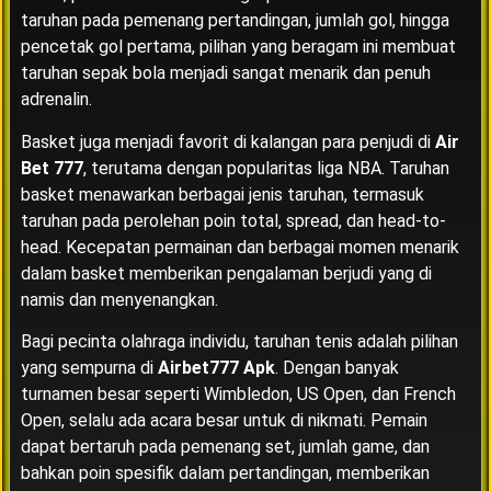
taruhan pada pemenang pertandingan, jumlah gol, hingga
pencetak gol pertama, pilihan yang beragam ini membuat
taruhan sepak bola menjadi sangat menarik dan penuh
adrenalin.
Basket juga menjadi favorit di kalangan para penjudi di
Air
Bet 777
, terutama dengan popularitas liga NBA. Taruhan
basket menawarkan berbagai jenis taruhan, termasuk
taruhan pada perolehan poin total, spread, dan head-to-
head. Kecepatan permainan dan berbagai momen menarik
dalam basket memberikan pengalaman berjudi yang di
namis dan menyenangkan.
Bagi pecinta olahraga individu, taruhan tenis adalah pilihan
yang sempurna di
Airbet777 Apk
. Dengan banyak
turnamen besar seperti Wimbledon, US Open, dan French
Open, selalu ada acara besar untuk di nikmati. Pemain
dapat bertaruh pada pemenang set, jumlah game, dan
bahkan poin spesifik dalam pertandingan, memberikan