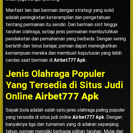
Manfaat lain dari bermain dengan strategi yang solid
adalah peningkatan keterampilan dan pengetahuan
tentang permainan itu sendiri. Dari bermain slot hingga
taruhan olahraga, setiap jenis permainan membutuhkan
pendekatan dan pemahaman yang berbeda. Dengan sering
berlatih dan terus belajar, pemain dapat meningkatkan
kemampuan mereka dan membuat keputusan yang lebih
cerdas saat bermain di
Airbet777 Apk
.
Jenis Olahraga Populer
Yang Tersedia di Situs Judi
Online
Airbet777 Apk
Sepak bola adalah salah satu jenis olahraga paling populer
yang tersedia di situs judi online
Airbet777 Apk
. Dengan
banyaknya liga dan turnamen yang di adakan sepanjang
tahun, pemain memiliki berbagai pilihan taruhan. Mulai dari