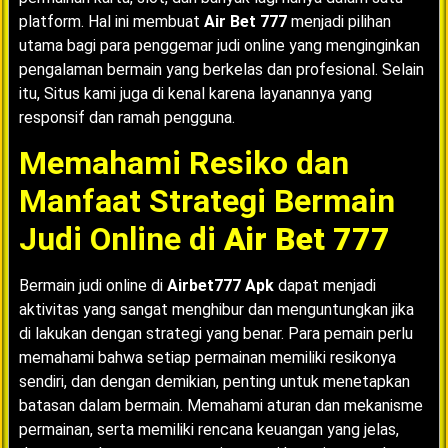
platform. Hal ini membuat
Air Bet 777
menjadi pilihan
utama bagi para penggemar judi online yang menginginkan
pengalaman bermain yang berkelas dan profesional.
Selain
itu, Situs kami juga di kenal karena layanannya yang
responsif dan ramah pengguna.
Memahami Resiko dan
Manfaat Strategi Bermain
Judi Online di
Air Bet 777
Bermain judi online di
Airbet777 Apk
dapat menjadi
aktivitas yang sangat menghibur dan menguntungkan jika
di lakukan dengan strategi yang benar. Para pemain perlu
memahami bahwa setiap permainan memiliki resikonya
sendiri, dan dengan demikian, penting untuk menetapkan
batasan dalam bermain. Memahami aturan dan mekanisme
permainan, serta memiliki rencana keuangan yang jelas,