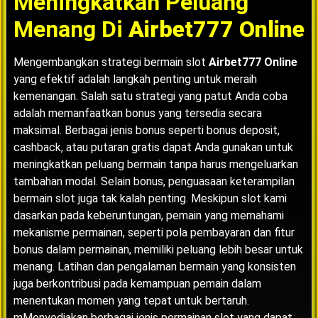
Meningkatkan Peluang
Menang Di
Airbet777 Online
Mengembangkan strategi bermain slot
Airbet777 Online
yang efektif adalah langkah penting untuk meraih
kemenangan. Salah satu strategi yang patut Anda coba
adalah memanfaatkan bonus yang tersedia secara
maksimal. Berbagai jenis bonus seperti bonus deposit,
cashback, atau putaran gratis dapat Anda gunakan untuk
meningkatkan peluang bermain tanpa harus mengeluarkan
tambahan modal.
Selain bonus, penguasaan keterampilan
bermain slot juga tak kalah penting. Meskipun slot kami
dasarkan pada keberuntungan, pemain yang memahami
mekanisme permainan, seperti pola pembayaran dan fitur
bonus dalam permainan, memiliki peluang lebih besar untuk
menang. Latihan dan pengalaman bermain yang konsisten
juga berkontribusi pada kemampuan pemain dalam
menentukan momen yang tepat untuk bertaruh.
mMenyediakan berbagai jenis permainan slot yang dapat