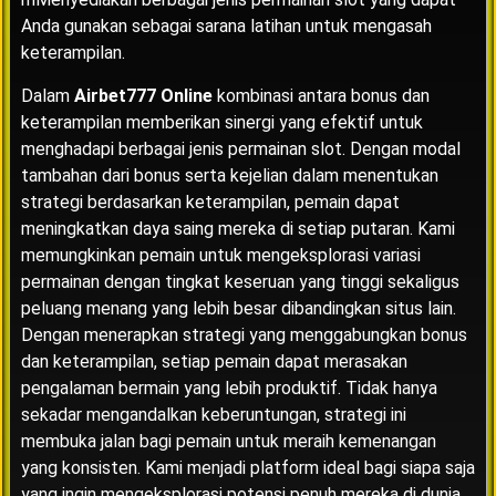
Anda gunakan sebagai sarana latihan untuk mengasah
keterampilan.
Dalam
Airbet777 Online
kombinasi antara bonus dan
keterampilan memberikan sinergi yang efektif untuk
menghadapi berbagai jenis permainan slot. Dengan modal
tambahan dari bonus serta kejelian dalam menentukan
strategi berdasarkan keterampilan, pemain dapat
meningkatkan daya saing mereka di setiap putaran. Kami
memungkinkan pemain untuk mengeksplorasi variasi
permainan dengan tingkat keseruan yang tinggi sekaligus
peluang menang yang lebih besar dibandingkan situs lain.
Dengan menerapkan strategi yang menggabungkan bonus
dan keterampilan, setiap pemain dapat merasakan
pengalaman bermain yang lebih produktif. Tidak hanya
sekadar mengandalkan keberuntungan, strategi ini
membuka jalan bagi pemain untuk meraih kemenangan
yang konsisten. Kami menjadi platform ideal bagi siapa saja
yang ingin mengeksplorasi potensi penuh mereka di dunia