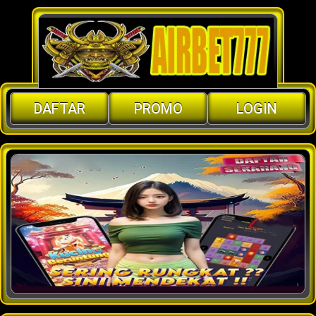
DAFTAR
PROMO
LOGIN