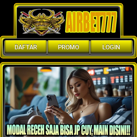
DAFTAR
PROMO
LOGIN