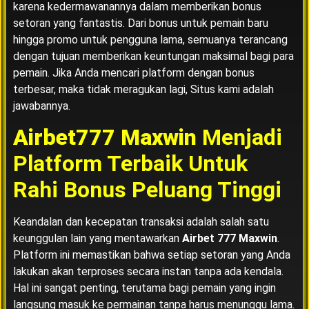
karena kedermawanannya dalam memberikan bonus
setoran yang fantastis. Dari bonus untuk pemain baru
hingga promo untuk pengguna lama, semuanya terancang
dengan tujuan memberikan keuntungan maksimal bagi para
pemain. Jika Anda mencari platform dengan bonus
terbesar, maka tidak meragukan lagi, Situs kami adalah
jawabannya.
Airbet777 Maxwin
Menjadi
Platform Terbaik Untuk
Rahi Bonus Peluang Tinggi
Keandalan dan kecepatan transaksi adalah salah satu
keunggulan lain yang mentawarkan
Airbet 777 Maxwin
.
Platform ini memastikan bahwa setiap setoran yang Anda
lakukan akan terproses secara instan tanpa ada kendala.
Hal ini sangat penting, terutama bagi pemain yang ingin
langsung masuk ke permainan tanpa harus menunggu lama.