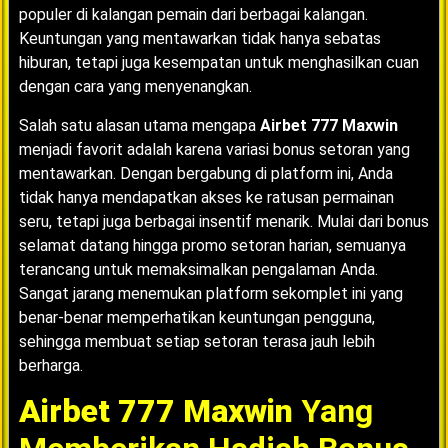
populer di kalangan pemain dari berbagai kalangan.
Keuntungan yang mentawarkan tidak hanya sebatas
hiburan, tetapi juga kesempatan untuk menghasilkan cuan
dengan cara yang menyenangkan.
Salah satu alasan utama mengapa
Airbet 777 Maxwin
menjadi favorit adalah karena variasi bonus setoran yang
mentawarkan. Dengan bergabung di platform ini, Anda
tidak hanya mendapatkan akses ke ratusan permainan
seru, tetapi juga berbagai insentif menarik. Mulai dari bonus
selamat datang hingga promo setoran harian, semuanya
terancang untuk memaksimalkan pengalaman Anda.
Sangat jarang menemukan platform sekomplet ini yang
benar-benar memperhatikan keuntungan pengguna,
sehingga membuat setiap setoran terasa jauh lebih
berharga.
Airbet 777 Maxwin
Yang